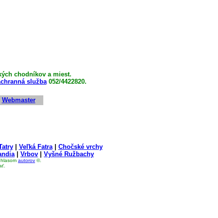
a.
kých chodníkov a miest.
áchranná služba
052/4422820.
|
Webmaster
Tatry
|
Veľká Fatra
|
Chočské vrchy
andia
|
Vrbov
|
Vyšné Ružbachy
súhlasom
autorov
©.
ať.