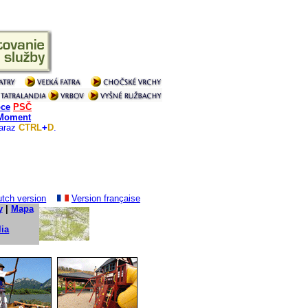
oce
PSČ
 Moment
naraz
CTRL
+
D
.
tch version
Version française
y
|
Mapa
lia