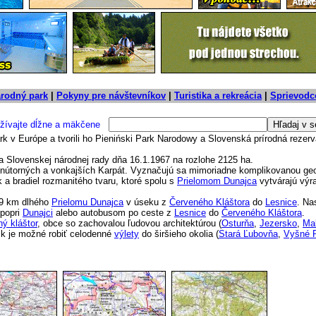
árodný park
|
Pokyny pre návštevníkov
|
Turistika a rekreácia
|
Sprievodc
žívajte dĺžne a mäkčene
v Európe a tvorili ho Pieniński Park Narodowy a Slovenská prírodná rezerv
 Slovenskej národnej rady dňa 16.1.1967 na rozlohe 2125 ha.
nútorných a vonkajších Karpát. Vyznačujú sa mimoriadne komplikovanou ge
k a bradiel rozmanitého tvaru, ktoré spolu s
Prielomom Dunajca
vytvárajú výra
9 km dlhého
Prielomu Dunajca
v úseku z
Červeného Kláštora
do
Lesnice
. Na
 popri
Dunajci
alebo autobusom po ceste z
Lesnice
do
Červeného Kláštora
.
ý kláštor
, obce so zachovalou ľudovou architektúrou (
Osturňa
,
Jezersko
,
Ma
sk je možné robiť celodenné
výlety
do širšieho okolia (
Stará Ľubovňa
,
Vyšné 