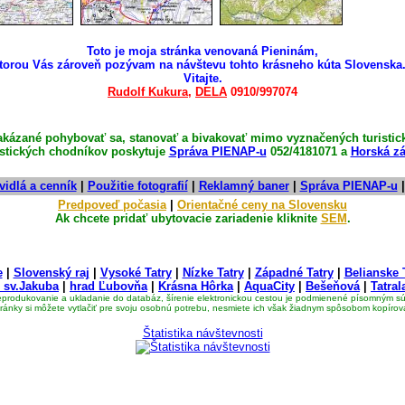
Toto je moja stránka venovaná Pieninám,
torou Vás zároveň pozývam na návštevu tohto krásneho kúta Slovensk
Vitajte.
Rudolf Kukura
,
DELA
0910/997074
kázané pohybovať sa, stanovať a bivakovať mimo vyznačených turistic
istických chodníkov poskytuje
Správa PIENAP-u
052/4181071 a
Horská z
vidlá a cenník
|
Použitie fotografií
|
Reklamný baner
|
Správa PIENAP-u
Predpoveď počasia
|
Orientačné ceny na Slovensku
Ak chcete pridať ubytovacie zariadenie kliknite
SEM
.
e
|
Slovenský raj
|
Vysoké Tatry
|
Nízke Tatry
|
Západné Tatry
|
Belianske 
 sv.Jakuba
|
hrad Ľubovňa
|
Krásna Hôrka
|
AquaCity
|
Bešeňová
|
Tatral
eprodukovanie a ukladanie do databáz, šírenie elektronickou cestou je podmienené písomným 
ránky si môžete vytlačiť pre svoju osobnú potrebu, nesmiete ich však žiadnym spôsobom kopírov
Štatistika návštevnosti