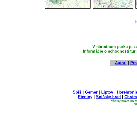
k
V národnom parku je za
Informácie o schodnosti tur
Autori
|
Pra
Spiš
|
Gemer
|
Liptov
|
Horehroni
Pieniny
|
Spišský hrad
|
Chrám
Všetky práva na r
St