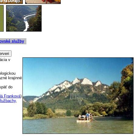
ovské služby
ácia v
ologickou
zné krajinné
späť do
lá Franková
)
Ružbachy
,