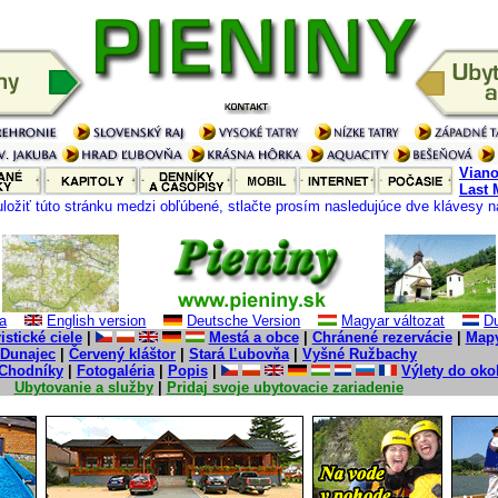
Vian
Last
uložiť túto stránku medzi obľúbené, stlačte prosím nasledujúce dve klávesy 
a
English version
Deutsche Version
Magyar változat
Du
istické ciele
|
Mestá a obce
|
Chránené rezervácie
|
Map
Dunajec
|
Červený kláštor
|
Stará Ľubovňa
|
Vyšné Ružbachy
Chodníky
|
Fotogaléria
|
Popis
|
Výlety do oko
Ubytovanie a služby
|
Pridaj svoje ubytovacie zariadenie