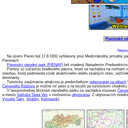
Pieninský n
Nepou
Na území Pienin bol 17.8.1932 vyhlásený prvý Medzinárodný prírodný park 
Pieninách.
Pieninský národný park (PIENAP)
bol zriadený Nariadením Predsedníctva
Pieniny sú súčasťou bradlového pásma, ktoré sa nachádza na rozhraní v
stavbou, ktorá podmienila vznik atraktívneho reliéfu skalných stien, vežičie
dominanty.
Turisticky zaujímavou atrakciou je predovšetkým
splavovanie na pltiach
Červeného Kláštora
je možné ísť pešo a na bicykli po turistickom chodníku
V bezprostrednej blízkosti národného parku sa nachádza múzeum
Červen
a mesto
Spišská Stará Ves
s možnosťou
ubytovania
. Z ubytovacích stredí
Vysoké Tatry
,
Strážky
,
Kežmarok
).