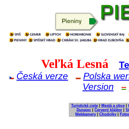
Veľká Lesná
Te
Česká verze
Polska wer
Version
Turistické ciele
|
Mestá a obce
|
Dunajec
|
Červený kláštor
|
S
Webkamery
|
Chodníky
|
Fotog