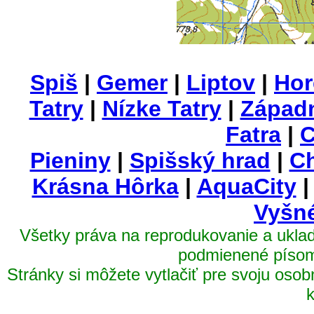
Spiš
|
Gemer
|
Liptov
|
Hor
Tatry
|
Nízke Tatry
|
Západn
Fatra
|
C
Pieniny
|
Spišský hrad
|
Ch
Krásna Hôrka
|
AquaCity
Vyšn
Všetky práva na reprodukovanie a uklada
podmienené píso
Stránky si môžete vytlačiť pre svoju os
k